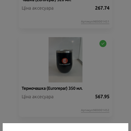
Ціна аксесуара
267.74
Артикул:N00001451
Термочашка (Eurorepar) 350 мл.
Ціна аксесуара
567.95
Артикул:N00001452