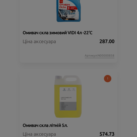
Омивач скла зимовий VIDI 4л -22'C
Ціна аксесуара
287.00
Артикул:N00000858
Омивач скла літній 5л.
Ціна аксесуара
574.73