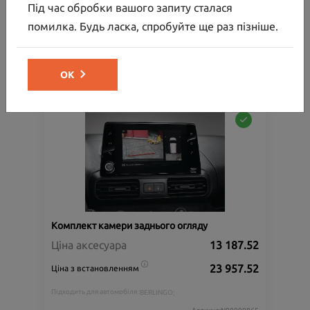
Під час обробки вашого запиту сталася
Ціна аксесуара
30 000.00
помилка. Будь ласка, спробуйте ще раз пізніше.
32 154.00
Ціна з встановленням
Артикул:N00000864
ОК
Комплект камери заднього огляду
Ціна аксесуара
13 187.52
23 957.52
Ціна з встановленням
Підходить для автомобіля :
BERLINGO;