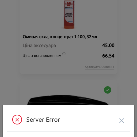
Омивач скла, концентрат 1:100, 32мл
Ціна аксесуара
45.00
66.54
Ціна з встановленням
Артикул:N00000861
×
Server Error
Багажник на дах