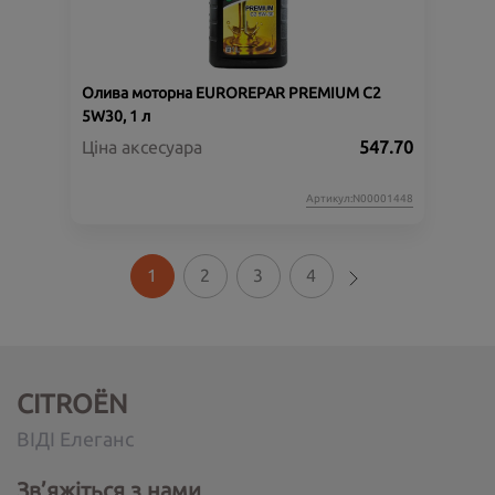
Олива моторна EUROREPAR PREMIUM C2
5W30, 1 л
Ціна аксесуара
547.70
Артикул:N00001448
1
2
3
4
CITROËN
ВІДІ Елеганс
Зв’яжіться з нами