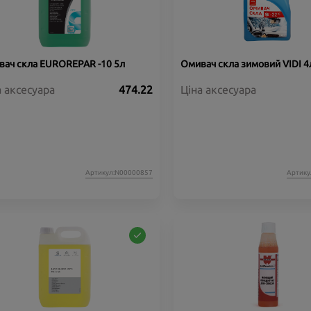
ач скла EUROREPAR -10 5л
Омивач скла зимовий VIDI 4л
а аксесуара
474.22
Ціна аксесуара
Артикул:N00000857
Артику