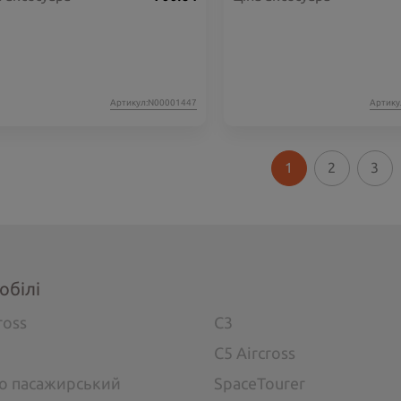
Артикул:N00001447
Артику
1
2
3
обілі
ross
C3
C5 Aircross
go пасажирський
SpaceTourer