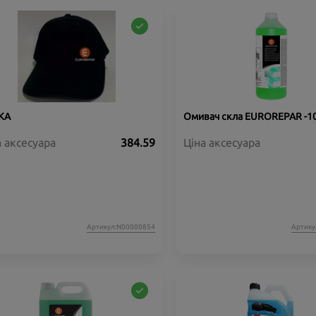
КА
Омивач скла EUROREPAR -10
а аксесуара
384.59
Ціна аксесуара
Артикул:N00000854
Артику