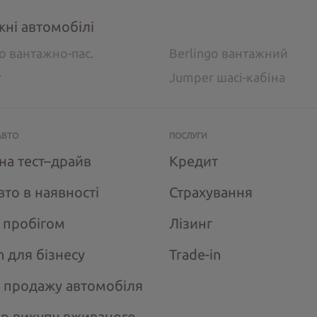
жні автомобілі
go вантажно-пас.
Berlingo вантажний
r
Jumper шасі-кабіна
АВТО
ПОСЛУГИ
на тест–драйв
Кредит
вто в наявності
Страхування
з пробігом
Лізинг
n для бізнесу
Trade-in
 продажу автомобіля
ір викупу вживаного