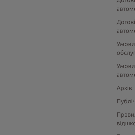
автом
Догов
автом
Умови
обслу
Умови
автом
Архів
Публі
Прави
відшк