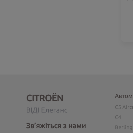
Автом
CITROËN
C5 Airc
ВІДІ Елеганс
C4
Зв’яжіться з нами
Berlin