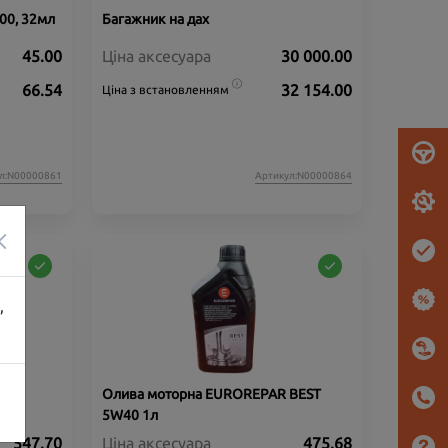
00, 32мл
Багажник на дах
45.00
Ціна аксесуара
30 000.00
66.54
32 154.00
Ціна з встановленням
л:N00000861
Артикул:N00000864
×
,
Олива моторна EUROREPAR BEST
5W40 1л
547.70
Ціна аксесуара
475.68