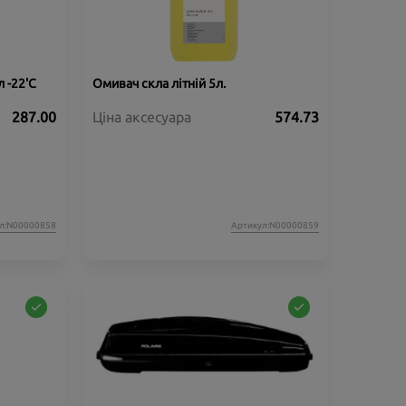
 -22'C
Омивач скла літній 5л.
287.00
Ціна аксесуара
574.73
л:N00000858
Артикул:N00000859