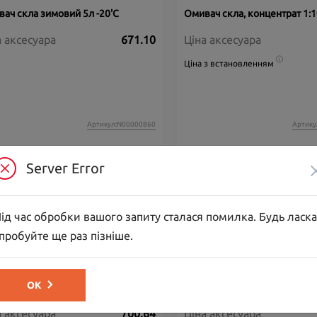
ач скла зимовий 5л -20'C
Омивач скла, концентрат 1:1
а аксесуара
671.10
Ціна аксесуара
Ціна з встановленням
Артикул:N00000860
Артику
Server Error
ід час обробки вашого запиту сталася помилка. Будь ласка
пробуйте ще раз пізніше.
ва моторна EUROREPAR 0W30 C2
Олива моторна EUROREPAR
ОК
PREMIUM C2 5W30, 1 л
а аксесуара
700.64
Ціна аксесуара