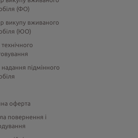
обіля (ФО)
ір викупу вживаного
обіля (ЮО)
 технічного
говування
 надання підмінного
обіля
чна оферта
ла повернення і
одування