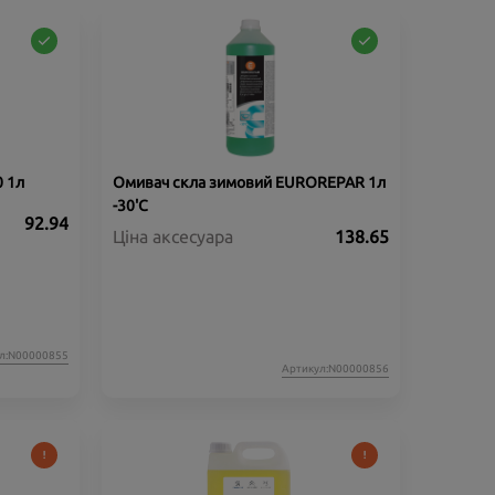
 1л
Омивач скла зимовий EUROREPAR 1л
-30'C
92.94
Ціна аксесуара
138.65
л:N00000855
Артикул:N00000856