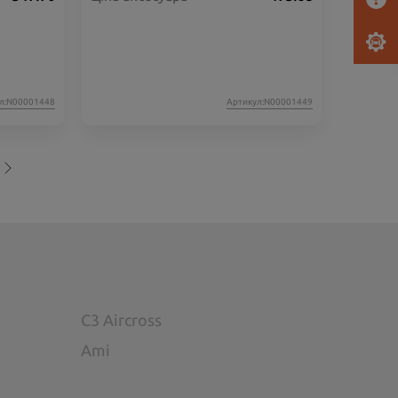
л:N00001448
Артикул:N00001449
C3 Aircross
Ami