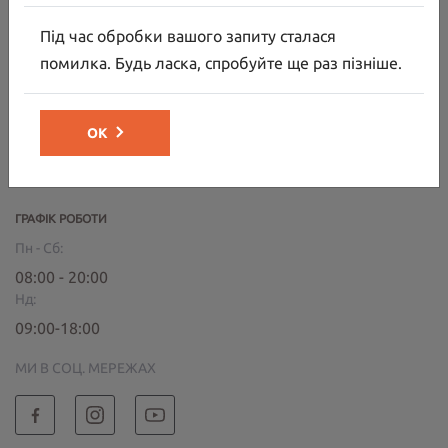
Під час обробки вашого запиту сталася
Зв’яжіться з нами
помилка. Будь ласка, спробуйте ще раз пізніше.
за телефоном:
044 591 80 00
ОК
Або приїздіть до нас:
вул. Велика Кільцева, 60
ГРАФІК РОБОТИ
Пн - Сб:
08:00 - 20:00
Нд:
09:00-18:00
МИ В СОЦ. МЕРЕЖАХ