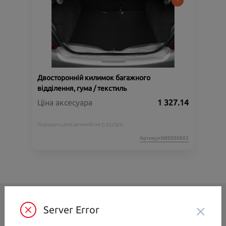
Двосторонній килимок багажного
відділення, гума / текстиль
Ціна аксесуара
1 327.14
Підходить для автомобіля :
C-ELYSEE;
Артикул:N00000803
×
CITROËN
Server Error
ВІДІ Елеганс