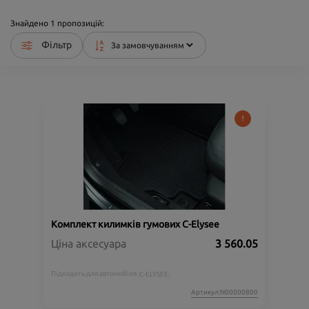
Знайдено
1
пропозицій:
Фільтр
Комплект килимків гумових C-Elysee
Ціна аксесуара
3 560.05
Підходить для автомобіля :
C-ELYSEE;
Артикул:N00000800