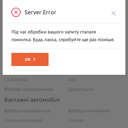
Нд:
09:00-18:00
×
Server Error
МИ В СОЦ. МЕРЕЖАХ
Під час обробки вашого запиту сталася
помилка. Будь ласка, спробуйте ще раз пізніше.
Автомобілі
ОК
C5 Aircross
C3
C3 Aircross
C4
C5 Aircross
Ami
Berlingo пасажирський
SpaceTourer
Вантажні автомобілі
Berlingo вантажно-пас.
Berlingo вантажний
Jumpy вантажний
Jumper