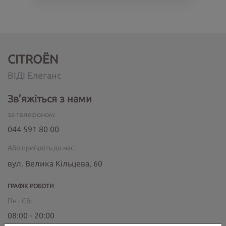
CITROËN
ВІДІ Елеганс
Зв’яжіться з нами
за телефоном:
044 591 80 00
Або приїздіть до нас:
вул. Велика Кільцева, 60
ГРАФІК РОБОТИ
Пн - Сб:
08:00 - 20:00