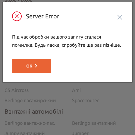
08:00 - 20:00
Нд:
×
Server Error
09:00-18:00
МИ В СОЦ. МЕРЕЖАХ
Під час обробки вашого запиту сталася
помилка. Будь ласка, спробуйте ще раз пізніше.
Автомобілі
ОК
C5 Aircross
C3
C3 Aircross
C4
C5 Aircross
Ami
Berlingo пасажирський
SpaceTourer
Вантажні автомобілі
Berlingo вантажно-пас.
Berlingo вантажний
Jumpy вантажний
Jumper