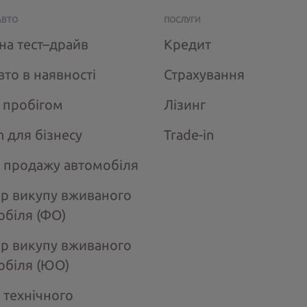
АВТО
ПОСЛУГИ
на тест–драйв
Кредит
вто в наявності
Страхування
з пробігом
Лізинг
n для бізнесу
Trade-in
 продажу автомобіля
ір викупу вживаного
обіля (ФО)
ір викупу вживаного
обіля (ЮО)
 технічного