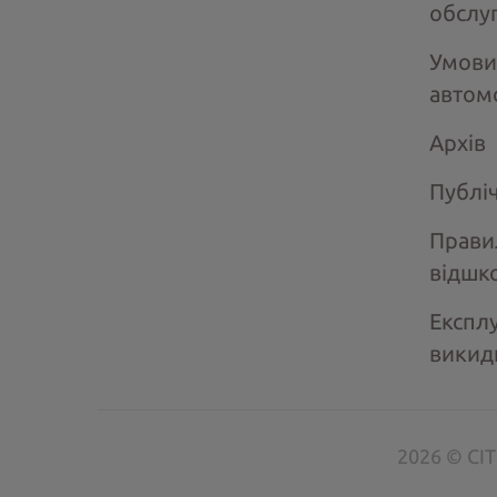
обслу
Умови
автом
Архів
Публі
Прави
відшк
Експлу
викид
2026 © CIT