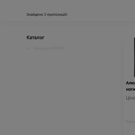
Знайдено
3
пропозицій:
Каталог
Назад до
ІНТЕР'ЄР
Алюм
ноги
Цін
Підход