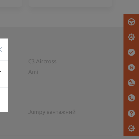
×
C3 Aircross
,
Ami
Jumpy вантажний