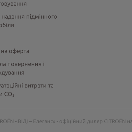
говування
 надання підмінного
обіля
чна оферта
ла повернення і
одування
атаційні витрати та
и СО
2
ROËN «ВІДІ – Елеганс» - офіційний дилер CITROËN н