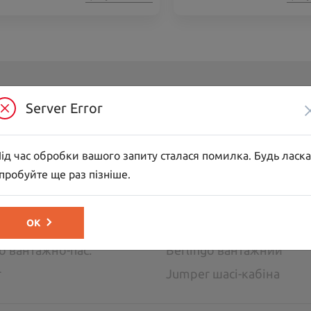
Server Error
обілі
ross
C3
ід час обробки вашого запиту сталася помилка. Будь ласка
C5 Aircross
пробуйте ще раз пізніше.
go пасажирський
SpaceTourer
жні автомобілі
ОК
go вантажно-пас.
Berlingo вантажний
r
Jumper шасі-кабіна