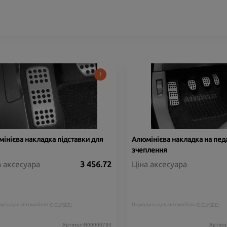
інієва накладка підставки для
Алюмінієва накладка на пед
зчеплення
а аксесуара
3 456.72
Ціна аксесуара
ить для автомобіля :
Підходить для автомобіля :
C-ELYSEE;
C-ELYSEE;
Артикул:N00000784
Артику