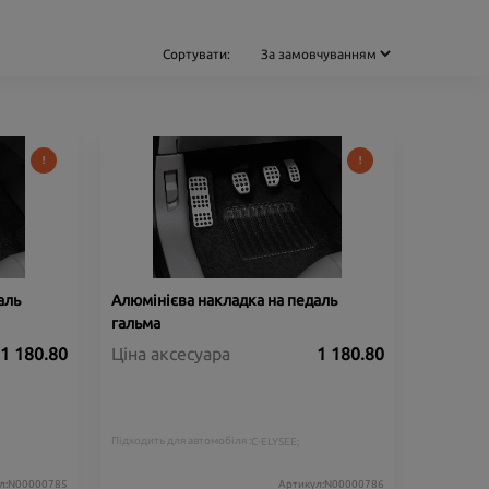
Сортувати:
аль
Алюмінієва накладка на педаль
гальма
1 180.80
Ціна аксесуара
1 180.80
Підходить для автомобіля :
C-ELYSEE;
л:N00000785
Артикул:N00000786