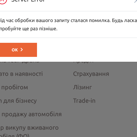
жні автомобілі
go вантажно-пас.
Berlingo вантажний
ід час обробки вашого запиту сталася помилка. Будь ласка
r
Jumper шасі-кабіна
пробуйте ще раз пізніше.
АВТО
ПОСЛУГИ
ОК
на тест–драйв
Кредит
вто в наявності
Страхування
з пробігом
Лізинг
n для бізнесу
Trade-in
 продажу автомобіля
ір викупу вживаного
обіля (ФО)