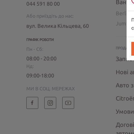
Ванта
044 591 80 00
Berlin
Або приїздіть до нас:
П
Jumpe
вул. Велика Кільцева, 60
с
ГРАФІК РОБОТИ
ПРОДАЖ 
Пн - Сб:
08:00 - 20:00
Запис 
Нд:
Нові а
09:00-18:00
Авто 
МИ В СОЦ. МЕРЕЖАХ
Citroё
Умови
Догов
автом