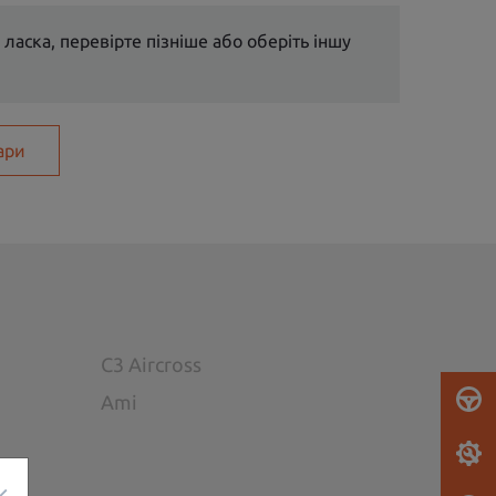
 ласка, перевірте пізніше або оберіть іншу
ари
C3 Aircross
Ami