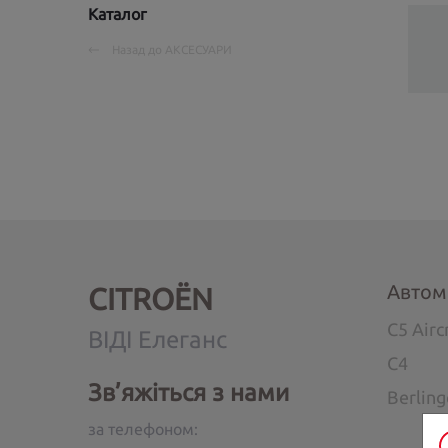
Каталог
Назад до
АКСЕСУАРИ
Автом
CITROËN
C5 Airc
ВІДІ Елеганс
C4
Зв’яжіться з нами
Berlin
за телефоном: