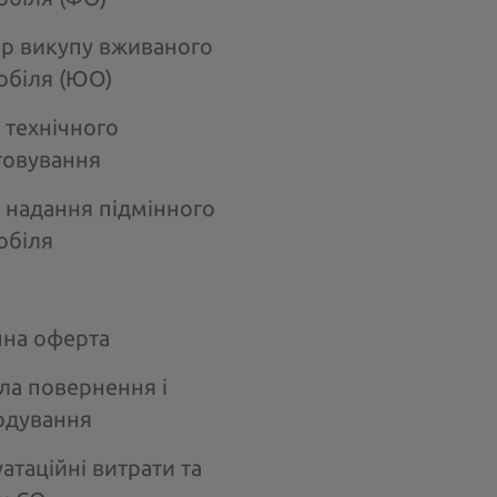
ір викупу вживаного
обіля (ЮО)
 технічного
говування
 надання підмінного
обіля
чна оферта
ла повернення і
одування
атаційні витрати та