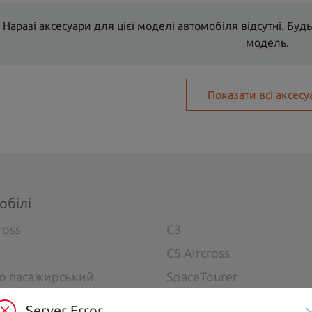
Наразі аксесуари для цієї моделі автомобіля відсутні. Будь
модель.
Показати всі аксесу
обілі
ross
C3
C5 Aircross
go пасажирський
SpaceTourer
Server Error