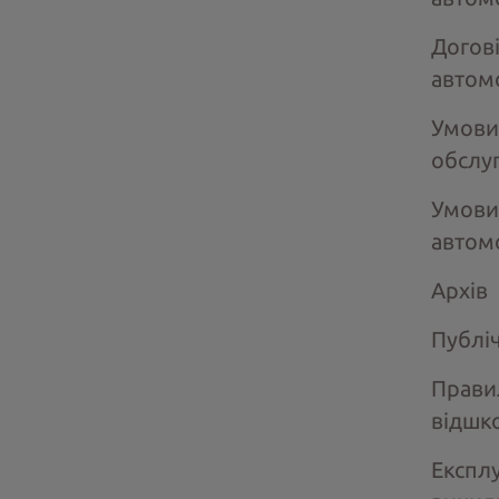
Догов
автом
Умови
обслу
Умови
автом
Архів
Публі
Прави
відшк
Експлу