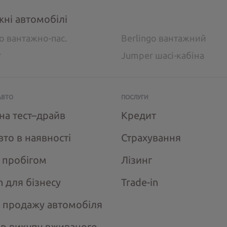
жні автомобілі
go вантажно-пас.
Berlingo вантажний
r
Jumper шасі-кабіна
АВТО
ПОСЛУГИ
на тест–драйв
Кредит
вто в наявності
Страхування
з пробігом
Лізинг
n для бізнесу
Trade-in
 продажу автомобіля
ір викупу вживаного