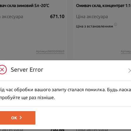
ач скла зимовий 5л -20'C
Омивач скла, концентрат 1:1
а аксесуара
671.10
Ціна аксесуара
Ціна з встановленням
Артикул:N00000860
Артику
Server Error
ід час обробки вашого запиту сталася помилка. Будь ласка
пробуйте ще раз пізніше.
ва моторна EUROREPAR 0W30 C2
Олива моторна EUROREPAR
ОК
PREMIUM C2 5W30, 1 л
а аксесуара
700.64
Ціна аксесуара