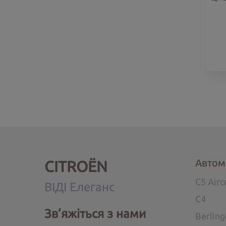
Автом
CITROËN
C5 Airc
ВІДІ Елеганс
C4
Зв’яжіться з нами
Berlin