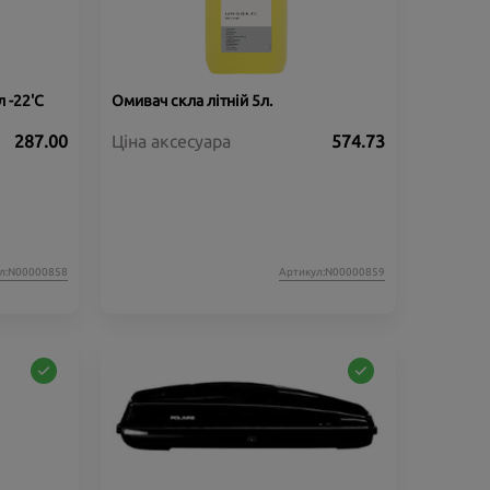
 -22'C
Омивач скла літній 5л.
287.00
Ціна аксесуара
574.73
л:N00000858
Артикул:N00000859