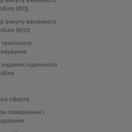
обіля (ФО)
ір викупу вживаного
обіля (ЮО)
 технічного
говування
 надання підмінного
обіля
чна оферта
ла повернення і
одування