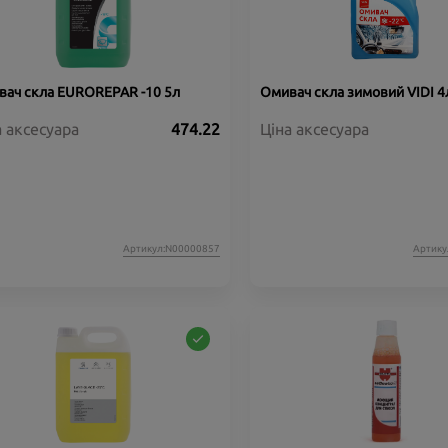
ач скла EUROREPAR -10 5л
Омивач скла зимовий VIDI 4л
а аксесуара
474.22
Ціна аксесуара
Артикул:N00000857
Артику