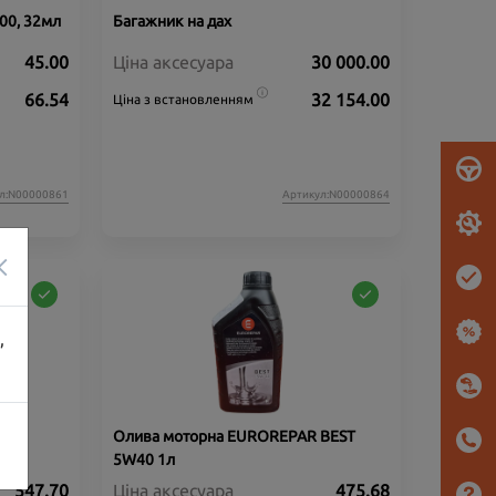
00, 32мл
Багажник на дах
45.00
Ціна аксесуара
30 000.00
66.54
32 154.00
Ціна з встановленням
л:N00000861
Артикул:N00000864
×
,
Олива моторна EUROREPAR BEST
5W40 1л
547.70
Ціна аксесуара
475.68