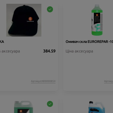
КА
Омивач скла EUROREPAR -10
а аксесуара
384.59
Ціна аксесуара
Артикул:N00000854
Артику