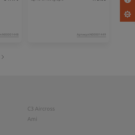
л:N00001448
Артикул:N00001449
C3 Aircross
Ami