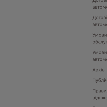
автом
Догов
автом
Умови
обслу
Умови
автом
Архів
Публі
Прави
відшк