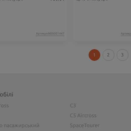
Артикул:N00001447
Артику
1
2
3
обілі
ross
C3
C5 Aircross
go пасажирський
SpaceTourer