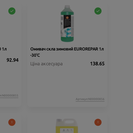
 1л
Омивач скла зимовий EUROREPAR 1л
-30'C
92.94
Ціна аксесуара
138.65
л:N00000855
Артикул:N00000856