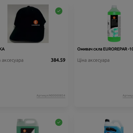
КА
Омивач скла EUROREPAR -10
а аксесуара
384.59
Ціна аксесуара
Артикул:N00000854
Артику