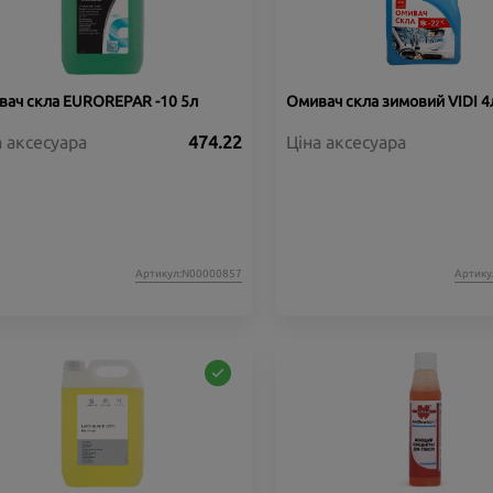
ач скла EUROREPAR -10 5л
Омивач скла зимовий VIDI 4л
а аксесуара
474.22
Ціна аксесуара
Артикул:N00000857
Артику