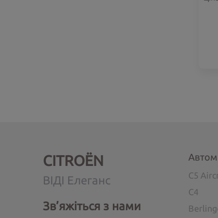
Автом
CITROËN
C5 Airc
ВІДІ Елеганс
C4
Зв’яжіться з нами
Berlin