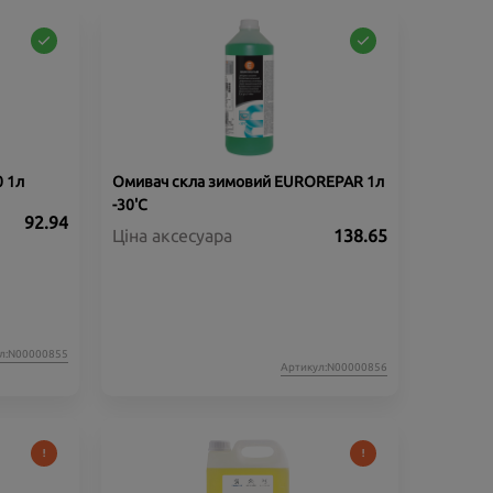
 1л
Омивач скла зимовий EUROREPAR 1л
-30'C
92.94
Ціна аксесуара
138.65
л:N00000855
Артикул:N00000856