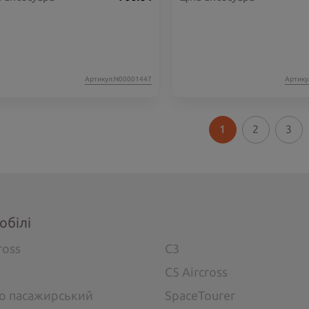
Артикул:N00001447
Артику
1
2
3
обілі
ross
C3
C5 Aircross
go пасажирський
SpaceTourer