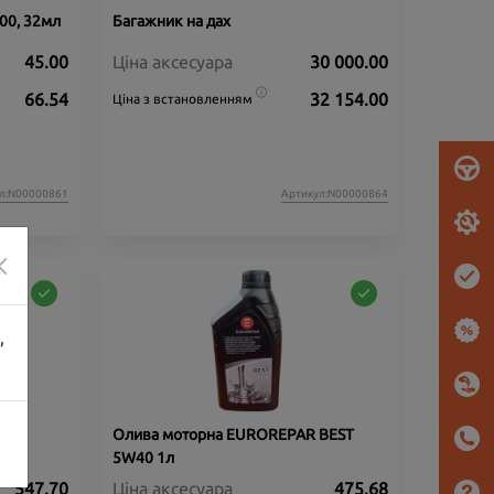
00, 32мл
Багажник на дах
45.00
Ціна аксесуара
30 000.00
66.54
32 154.00
Ціна з встановленням
л:N00000861
Артикул:N00000864
×
,
Олива моторна EUROREPAR BEST
5W40 1л
547.70
Ціна аксесуара
475.68