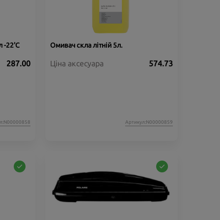
 -22'C
Омивач скла літній 5л.
287.00
Ціна аксесуара
574.73
л:N00000858
Артикул:N00000859