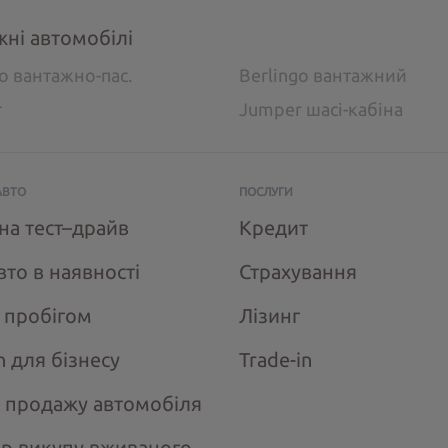
жні автомобілі
go вантажно-пас.
Berlingo вантажний
r
Jumper шасі-кабіна
АВТО
ПОСЛУГИ
на тест–драйв
Кредит
вто в наявності
Страхування
з пробігом
Лізинг
n для бізнесу
Trade-in
 продажу автомобіля
ір викупу вживаного