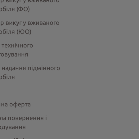
обіля (ФО)
ір викупу вживаного
обіля (ЮО)
 технічного
говування
 надання підмінного
обіля
чна оферта
ла повернення і
одування