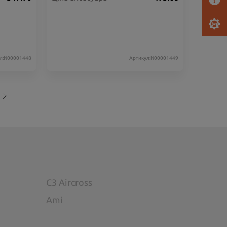
л:N00001448
Артикул:N00001449
C3 Aircross
Ami