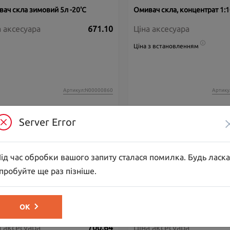
ач скла зимовий 5л -20'C
Омивач скла, концентрат 1:1
а аксесуара
671.10
Ціна аксесуара
Ціна з встановленням
Артикул:N00000860
Артику
Server Error
ід час обробки вашого запиту сталася помилка. Будь ласка
пробуйте ще раз пізніше.
ва моторна EUROREPAR 0W30 C2
Олива моторна EUROREPAR
ОК
PREMIUM C2 5W30, 1 л
а аксесуара
700.64
Ціна аксесуара