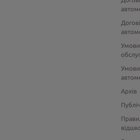
автом
Догов
автом
Умови
обслу
Умови
автом
Архів
Публі
Прави
відшк