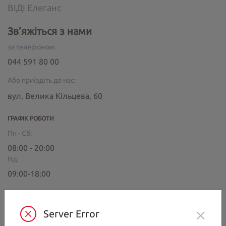
ВІДІ Елеганс
Зв’яжіться з нами
за телефоном:
044 591 80 00
Або приїздіть до нас:
вул. Велика Кільцева, 60
ГРАФІК РОБОТИ
Пн - Сб:
08:00 - 20:00
Нд:
09:00-18:00
МИ В СОЦ. МЕРЕЖАХ
×
Server Error