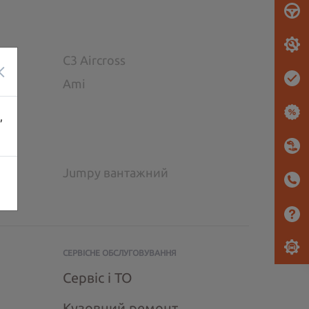
C3 Aircross
×
Ami
,
Jumpy вантажний
СЕРВІСНЕ ОБСЛУГОВУВАННЯ
Сервіс і ТО
Кузовний ремонт