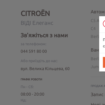
Автом
CITROËN
C5 Airc
ВІДІ Елеганс
C4
Зв’яжіться з нами
Berlin
П
за телефоном:
с
Ванта
044 591 80 00
Berlin
Або приїздіть до нас:
Jumpe
вул. Велика Кільцева, 60
ГРАФІК РОБОТИ
ПРОДАЖ 
Пн - Сб:
08:00 - 20:00
Запис 
Нд:
Нові а