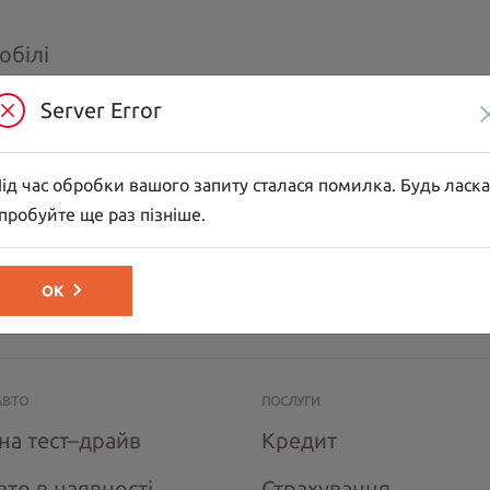
обілі
ross
C3
Server Error
C5 Aircross
go пасажирський
SpaceTourer
ід час обробки вашого запиту сталася помилка. Будь ласка
пробуйте ще раз пізніше.
жні автомобілі
go вантажно-пас.
Berlingo вантажний
ОК
r
Jumper шасі-кабіна
АВТО
ПОСЛУГИ
на тест–драйв
Кредит
вто в наявності
Страхування