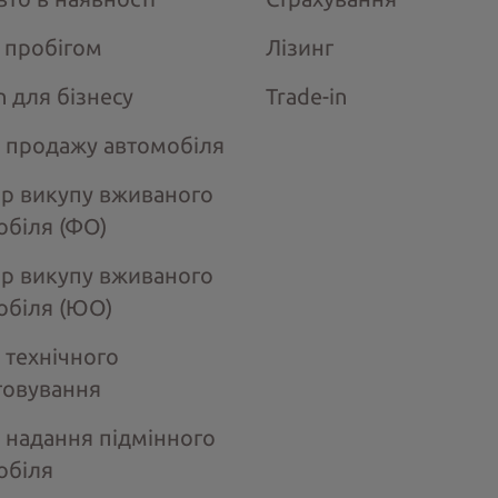
з пробігом
Лізинг
n для бізнесу
Trade-in
 продажу автомобіля
ір викупу вживаного
обіля (ФО)
ір викупу вживаного
обіля (ЮО)
 технічного
говування
 надання підмінного
обіля