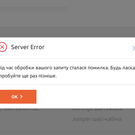
Server Error
обілі
ross
C3
ід час обробки вашого запиту сталася помилка. Будь ласка
C5 Aircross
пробуйте ще раз пізніше.
go пасажирський
SpaceTourer
жні автомобілі
ОК
go вантажно-пас.
Berlingo вантажний
r
Jumper шасі-кабіна