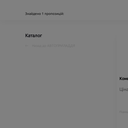
Знайдено
1
пропозицій:
Каталог
Назад до
АВТОПРИЛАДДЯ
Комп
Цін
Підход