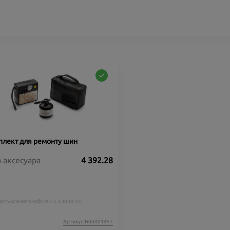
лект для ремонту шин
а аксесуара
4 392.28
ить для автомобіля :
C5 AIRCROSS;
Артикул:N00001457