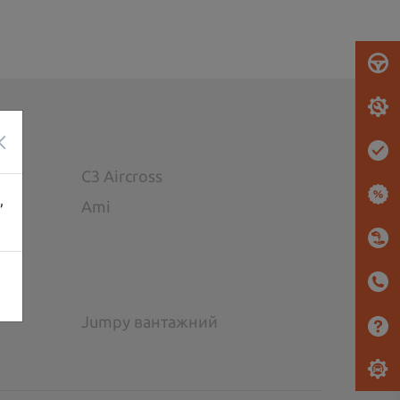
×
C3 Aircross
,
Ami
Jumpy вантажний