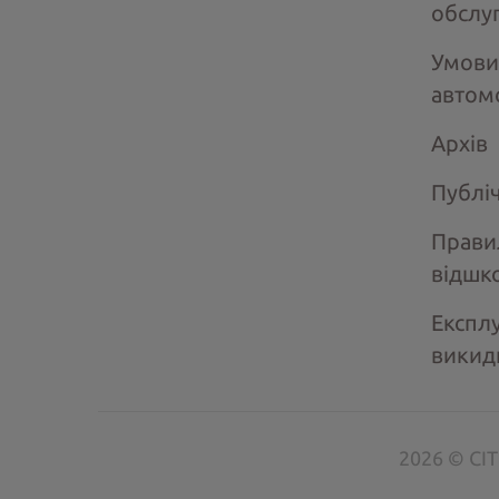
обслу
Умови
автом
Архів
Публі
Прави
відшк
Експлу
викид
2026 © CIT