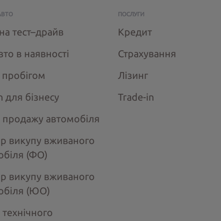
АВТО
ПОСЛУГИ
на тест–драйв
Кредит
вто в наявності
Страхування
з пробігом
Лізинг
n для бізнесу
Trade-in
 продажу автомобіля
ір викупу вживаного
обіля (ФО)
ір викупу вживаного
обіля (ЮО)
 технічного