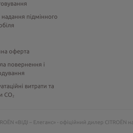
говування
 надання підмінного
обіля
чна оферта
ла повернення і
одування
атаційні витрати та
и СО
2
ROËN «ВІДІ – Елеганс» - офіційний дилер CITROËN н