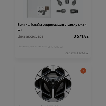
Болт колісний з секретом для ст.диску к-кт 4
шт.
Ціна аксесуара
3 571.82
Підходить для автомобіля :
C5 AIRCROSS;
Артикул:N00000662