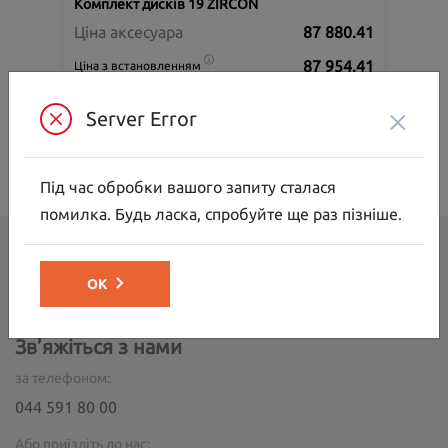
Комплект дисків 19 ZIRCON
Ціна аксесуара
87 880.41
87 954.41
Ціна з встановленням
Підходить для автомобіля :
C5 AIRCROSS;
×
Server Error
Артикул:N00002676
Під час обробки вашого запиту сталася
помилка. Будь ласка, спробуйте ще раз пізніше.
CITROËN
ОК
ВІДІ Елеганс
Зв’яжіться з нами
за телефоном:
044 591 80 00
Або приїздіть до нас: