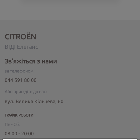
CITROËN
ВІДІ Елеганс
Зв’яжіться з нами
за телефоном:
044 591 80 00
Або приїздіть до нас:
вул. Велика Кільцева, 60
ГРАФІК РОБОТИ
Пн - Сб:
08:00 - 20:00