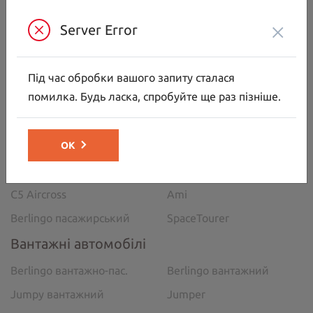
Нд:
09:00-18:00
×
Server Error
МИ В СОЦ. МЕРЕЖАХ
Під час обробки вашого запиту сталася
помилка. Будь ласка, спробуйте ще раз пізніше.
Автомобілі
ОК
C5 Aircross
C3
C3 Aircross
C4
C5 Aircross
Ami
Berlingo пасажирський
SpaceTourer
Вантажні автомобілі
Berlingo вантажно-пас.
Berlingo вантажний
Jumpy вантажний
Jumper