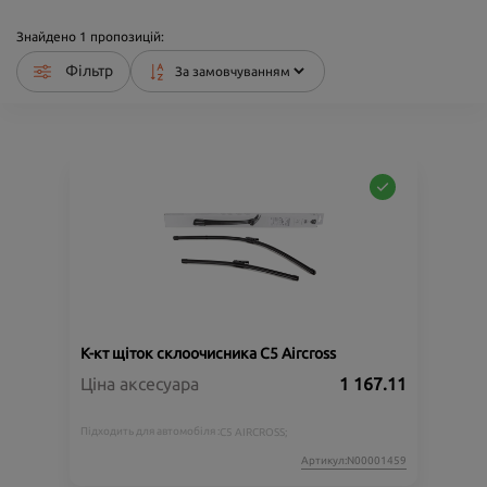
Знайдено
1
пропозицій:
Фільтр
К-кт щіток склоочисника C5 Aircross
Ціна аксесуара
1 167.11
Підходить для автомобіля :
C5 AIRCROSS;
Артикул:N00001459