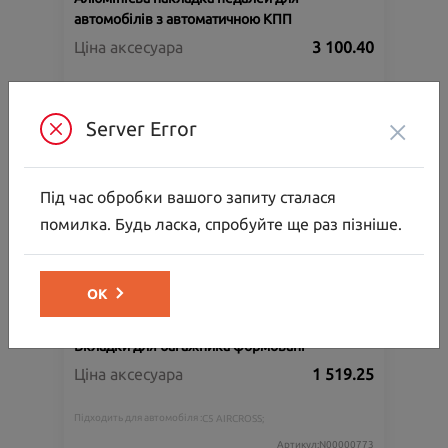
автомобілів з автоматичною КПП
Ціна аксесуара
3 100.40
Підходить для автомобіля :
C5 AIRCROSS;
×
Артикул:N00000772
Server Error
Під час обробки вашого запиту сталася
помилка. Будь ласка, спробуйте ще раз пізніше.
ОК
Вкладки для багажника формовані
Ціна аксесуара
1 519.25
Підходить для автомобіля :
C5 AIRCROSS;
Артикул:N00000773