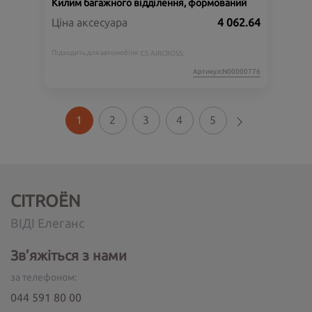
Килим багажного відділення, формований
Ціна аксесуара
4 062.64
Підходить для автомобіля :
C5 AIRCROSS;
Артикул:N00000776
1
2
3
4
5
CITROËN
ВІДІ Елеганс
Зв’яжіться з нами
за телефоном:
044 591 80 00