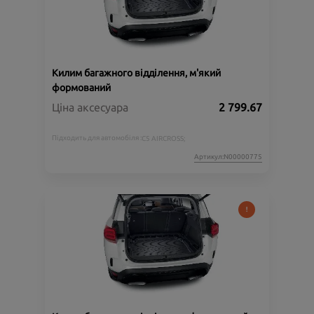
Килим багажного відділення, м'який
формований
Ціна аксесуара
2 799.67
Підходить для автомобіля :
C5 AIRCROSS;
Артикул:N00000775