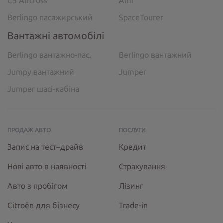
C5 Aircross
Ami
Berlingo пасажирський
SpaceTourer
Вантажні автомобілі
Berlingo вантажно-пас.
Berlingo вантажний
Jumpy вантажний
Jumper
Jumper шасі-кабіна
ПРОДАЖ АВТО
ПОСЛУГИ
Запис на тест–драйв
Кредит
Нові авто в наявності
Страхування
Авто з пробігом
Лізинг
Citroёn для бізнесу
Trade-in