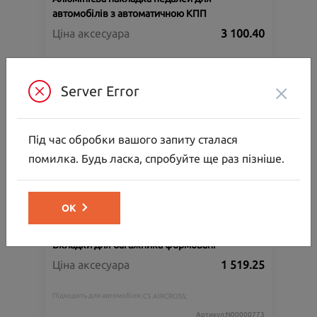
автомобілів з автоматичною КПП
Ціна аксесуара
3 100.40
Підходить для автомобіля :
C5 AIRCROSS;
×
Артикул:N00000772
Server Error
Під час обробки вашого запиту сталася
помилка. Будь ласка, спробуйте ще раз пізніше.
ОК
Вкладки для багажника формовані
Ціна аксесуара
1 519.25
Підходить для автомобіля :
C5 AIRCROSS;
Артикул:N00000773