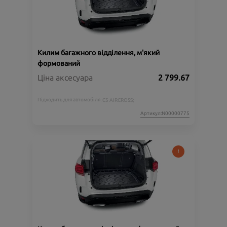
Килим багажного відділення, м'який
формований
Ціна аксесуара
2 799.67
Підходить для автомобіля :
C5 AIRCROSS;
Артикул:N00000775