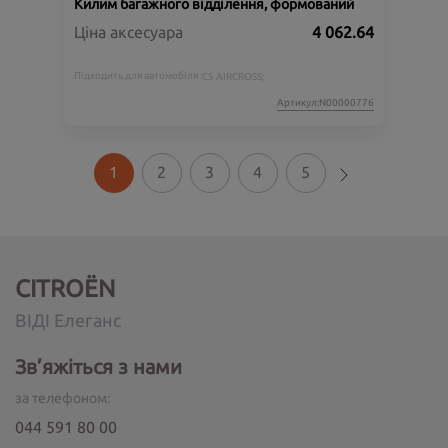
Килим багажного відділення, формований
Ціна аксесуара
4 062.64
Підходить для автомобіля :
C5 AIRCROSS;
Артикул:N00000776
1
2
3
4
5
CITROËN
ВІДІ Елеганс
Зв’яжіться з нами
за телефоном:
044 591 80 00