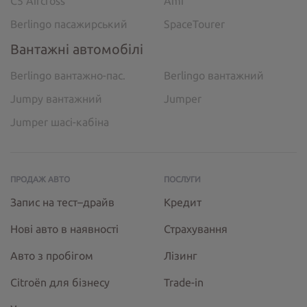
C5 Aircross
Ami
Berlingo пасажирський
SpaceTourer
Вантажні автомобілі
Berlingo вантажно-пас.
Berlingo вантажний
Jumpy вантажний
Jumper
Jumper шасі-кабіна
ПРОДАЖ АВТО
ПОСЛУГИ
Запис на тест–драйв
Кредит
Нові авто в наявності
Страхування
Авто з пробігом
Лізинг
Citroёn для бізнесу
Trade-in