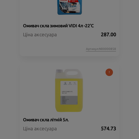
Омивач скла зимовий VIDI 4л -22'C
Ціна аксесуара
287.00
Артикул:N00000858
Омивач скла літній 5л.
Ціна аксесуара
574.73