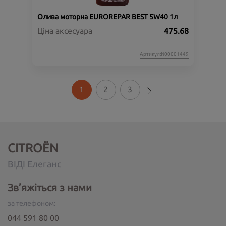
Олива моторна EUROREPAR BEST 5W40 1л
Ціна аксесуара
475.68
Артикул:N00001449
1
2
3
CITROËN
ВІДІ Елеганс
Зв’яжіться з нами
за телефоном:
044 591 80 00