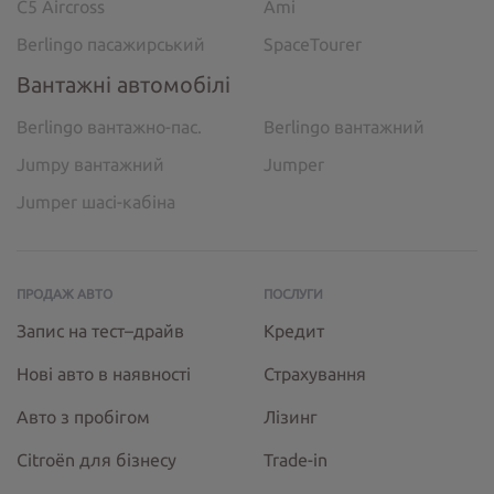
C5 Aircross
Ami
Berlingo пасажирський
SpaceTourer
Вантажні автомобілі
Berlingo вантажно-пас.
Berlingo вантажний
Jumpy вантажний
Jumper
Jumper шасі-кабіна
ПРОДАЖ АВТО
ПОСЛУГИ
Запис на тест–драйв
Кредит
Нові авто в наявності
Страхування
Авто з пробігом
Лізинг
Citroёn для бізнесу
Trade-in