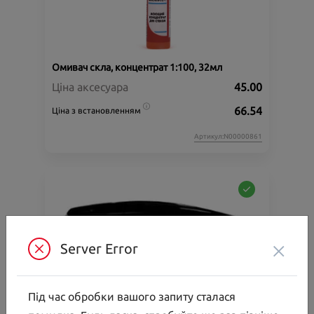
Омивач скла, концентрат 1:100, 32мл
Ціна аксесуара
45.00
66.54
Ціна з встановленням
Артикул:N00000861
×
Server Error
Під час обробки вашого запиту сталася
Багажник на дах