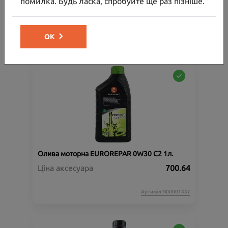
помилка. Будь ласка, спробуйте ще раз пізніше.
Ціна аксесуара
30 000.00
32 154.00
Ціна з встановленням
ОК
Артикул:N00000864
Олива моторна EUROREPAR 0W30 C2 1л.
Ціна аксесуара
700.64
Артикул:N00001447