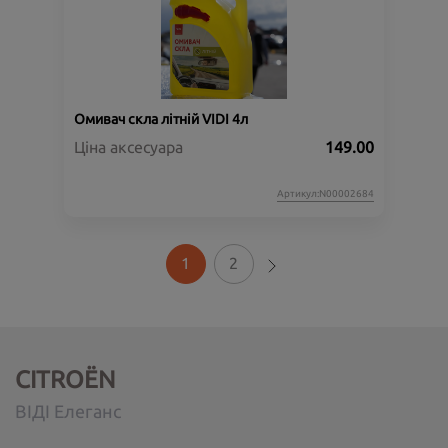
Омивач скла літній VIDI 4л
Ціна аксесуара
149.00
Артикул:N00002684
1
2
CITROËN
ВІДІ Елеганс