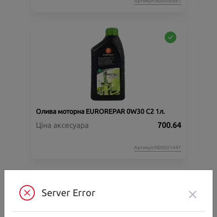
Артикул:N00000861
Олива моторна EUROREPAR 0W30 C2 1л.
Ціна аксесуара
700.64
Артикул:N00001447
×
Server Error