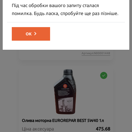
Під час обробки вашого запиту сталася
помилка. Будь ласка, спробуйте ще раз пізніше.
Олива моторна EUROREPAR PREMIUM C2
5W30, 1 л
ОК
Ціна аксесуара
547.70
Артикул:N00001448
Олива моторна EUROREPAR BEST 5W40 1л
Ціна аксесуара
475.68