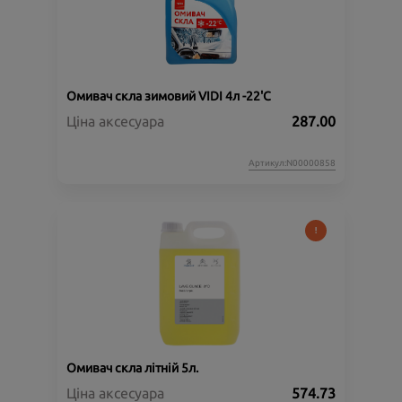
Омивач скла зимовий VIDI 4л -22'C
Ціна аксесуара
287.00
Артикул:N00000858
Омивач скла літній 5л.
Ціна аксесуара
574.73