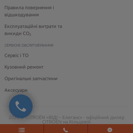
Правила повернення і
відшкодування
Експлуатаційні витрати та
викиди СО
2
СЕРВІСНЕ ОБСЛУГОВУВАННЯ
Сервіс і ТО
Кузовний ремонт
Оригінальні запчастини
Аксесуари
2026 © CITROËN «ВІДІ – Елеганс» - офіційний дилер
CITROËN на Кільцевій