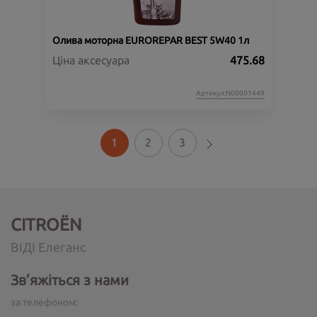
Олива моторна EUROREPAR BEST 5W40 1л
Ціна аксесуара
475.68
Артикул:N00001449
1
2
3
CITROËN
ВІДІ Елеганс
Зв’яжіться з нами
за телефоном: