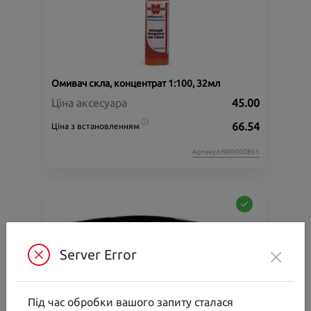
Омивач скла, концентрат 1:100, 32мл
Ціна аксесуара
45.00
66.54
Ціна з встановленням
Артикул:N00000861
×
Server Error
Під час обробки вашого запиту сталася
Багажник на дах