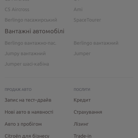
C5 Aircross
Ami
Berlingo пасажирський
SpaceTourer
Вантажні автомобілі
Berlingo вантажно-пас.
Berlingo вантажний
Jumpy вантажний
Jumper
Jumper шасі-кабіна
ПРОДАЖ АВТО
ПОСЛУГИ
Запис на тест–драйв
Кредит
Нові авто в наявності
Страхування
Авто з пробігом
Лізинг
Citroёn для бізнесу
Trade-in