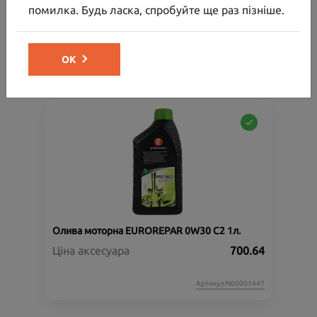
помилка. Будь ласка, спробуйте ще раз пізніше.
Ціна аксесуара
30 000.00
32 154.00
Ціна з встановленням
ОК
Артикул:N00000864
Олива моторна EUROREPAR 0W30 C2 1л.
Ціна аксесуара
700.64
Артикул:N00001447