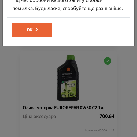
Під час обробки вашого запиту сталася
Багажник на дах
помилка. Будь ласка, спробуйте ще раз пізніше.
Ціна аксесуара
30 000.00
32 154.00
Ціна з встановленням
ОК
Артикул:N00000864
Олива моторна EUROREPAR 0W30 C2 1л.
Ціна аксесуара
700.64
Артикул:N00001447