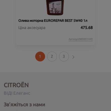
Олива моторна EUROREPAR BEST 5W40 1л
Ціна аксесуара
475.68
Артикул:N00001449
1
2
3
CITROËN
ВІДІ Елеганс
Зв’яжіться з нами