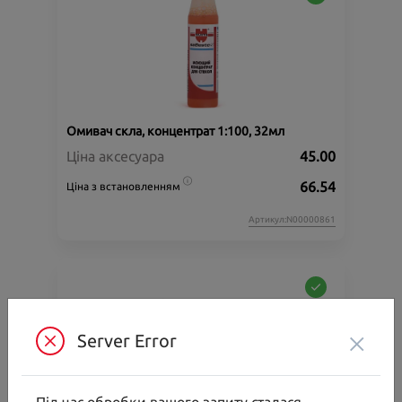
Омивач скла, концентрат 1:100, 32мл
Ціна аксесуара
45.00
66.54
Ціна з встановленням
Артикул:N00000861
×
Server Error