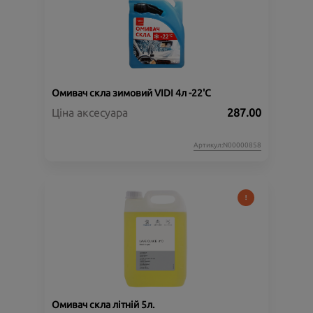
Омивач скла зимовий VIDI 4л -22'C
Ціна аксесуара
287.00
Артикул:N00000858
Омивач скла літній 5л.