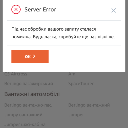
09:00-18:00
×
Server Error
МИ В СОЦ. МЕРЕЖАХ
Під час обробки вашого запиту сталася
помилка. Будь ласка, спробуйте ще раз пізніше.
Автомобілі
C5 Aircross
C3
ОК
C3 Aircross
C4
C5 Aircross
Ami
Berlingo пасажирський
SpaceTourer
Вантажні автомобілі
Berlingo вантажно-пас.
Berlingo вантажний
Jumpy вантажний
Jumper
Jumper шасі-кабіна