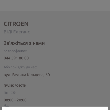
CITROËN
ВІДІ Елеганс
Зв’яжіться з нами
за телефоном:
044 591 80 00
Або приїздіть до нас:
вул. Велика Кільцева, 60
ГРАФІК РОБОТИ
Пн - Сб:
08:00 - 20:00
Нд: