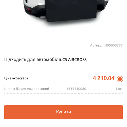
Артикул:N00000777
Підходить для автомобіля:
C5 AIRCROSS;
4 210.04
Ціна аксесуара
Килим багажника ворсовий
1635130080
1 шт
Купити