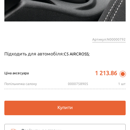
Артикул:N00000792
Підходить для автомобіля:
C5 AIRCROSS;
1 213.86
Ціна аксесуара
Попільничка салону
0000758905
1 шт
Купити