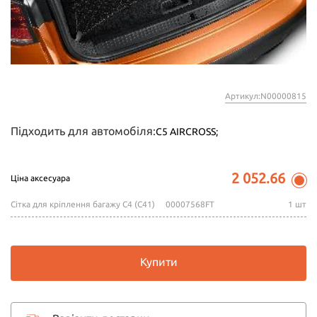
Артикул:N00000815
Підходить для автомобіля:
C5 AIRCROSS;
2 052.66
Ціна аксесуара
Сітка для кріплення багажу C4 (С41)
00007568FT
1 шт
Купити