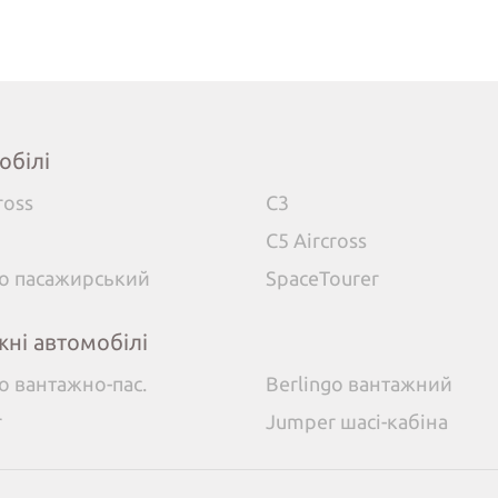
обілі
ross
C3
C5 Aircross
go пасажирський
SpaceTourer
жні автомобілі
go вантажно-пас.
Berlingo вантажний
r
Jumper шасі-кабіна