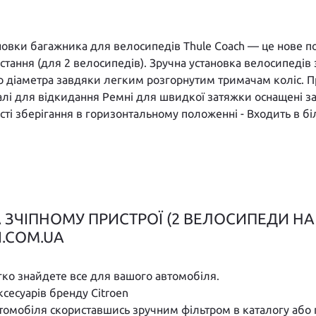
новки багажника для велосипедів Thule Coach — це нове п
тання (для 2 велосипедів). Зручна установка велосипедів
 діаметра завдяки легким розгорнутим тримачам коліс. Пр
алі для відкидання Ремні для швидкої затяжки оснащені
сті зберігання в горизонтальному положенні - Входить в б
ЗЧІПНОМУ ПРИСТРОЇ (2 ВЕЛОСИПЕДИ НА 
I.COM.UA
егко знайдете все для вашого автомобіля.
ксесуарів бренду Citroen
втомобіля скориставшись зручним фільтром в каталогу або 