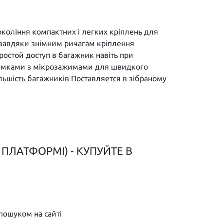
окоління компактних і легких кріплень для
 завдяки знімним ричагам кріплення
остой доступ в багажник навіть при
 замками з мікрозажимами для швидкого
ільшість багажників Поставляется в зібраному
ПЛАТФОРМІ) - КУПУЙТЕ В
пошуком на сайті