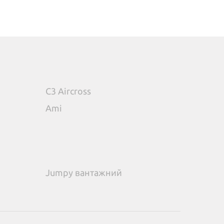
C3 Aircross
Ami
Jumpy вантажний