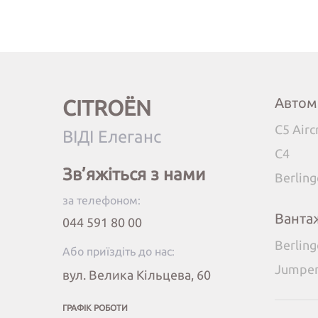
Автом
CITROËN
C5 Airc
ВІДІ Елеганс
C4
Зв’яжіться з нами
Berlin
за телефоном:
Ванта
044 591 80 00
Berlin
Або приїздіть до нас:
Jumpe
вул. Велика Кільцева, 60
ГРАФІК РОБОТИ