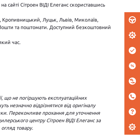
а сайті Сітроен ВІДІ Елеганс скориставшись
к, Кропивницький, Луцьк, Львів, Миколаїв,
ої Пошти та поштомати. Доступний безкоштовний
який час.
ї, що не погіршують експлуатаційних
ть незначно відрізнятися від оригіналу
йомки. Переконливе прохання для уточнення
 дилерського центру Сітроен ВІДІ Елеганс за
огляд товару.