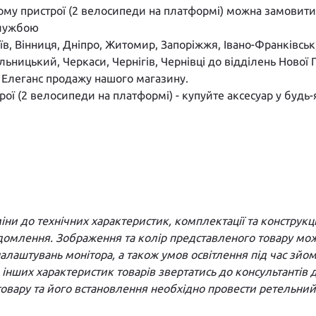
му пристрої (2 велосипеди на платформі) можна замовити н
службою
иїв, Вінниця, Дніпро, Житомир, Запоріжжя, Івано-Франківсь
ельницький, Черкаси, Чернігів, Чернівці до відділень Нов
І Елеганс продажу нашого магазину.
ої (2 велосипеди на платформі) - купуйте аксесуар у будь-
и до технічних характеристик, комплектації та конструкці
домлення. Зображення та колір представленого товару можу
а налаштувань монітора, а також умов освітлення під час з
та інших характеристик товарів звертатись до консультантів
вару та його встановлення необхідно провести ретельний 