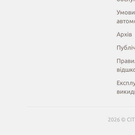
Умови
автом
Архів
Публі
Прави
відшк
Експлу
викид
2026 © CIT