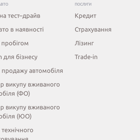
АВТО
ПОСЛУГИ
на тест–драйв
Кредит
вто в наявності
Страхування
з пробігом
Лізинг
n для бізнесу
Trade-in
 продажу автомобіля
ір викупу вживаного
обіля (ФО)
ір викупу вживаного
обіля (ЮО)
 технічного
говування