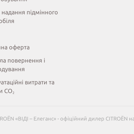
 надання підмінного
обіля
чна оферта
ла повернення і
одування
атаційні витрати та
и СО
2
ROËN «ВІДІ – Елеганс» - офіційний дилер CITROËN н