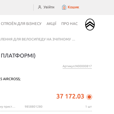
Увійти
Кошик
0
CITROЁN ДЛЯ БІЗНЕСУ
АКЦІЇ
ПРО НАС
КРІПЛЕННЯ ДЛЯ ВЕЛОСИПЕДУ НА ЗЧІПНОМУ ПРИСТРОЇ (2 ВЕЛОСИПЕДИ НА ПЛАТФОРМІ)
 ПЛАТФОРМІ)
Артикул:N00000817
5 AIRCROSS;
37 172.03
Кріплення для велосипеду на зчіпному пристрої (2 велосипеди на платформі)
9858801280
1 шт