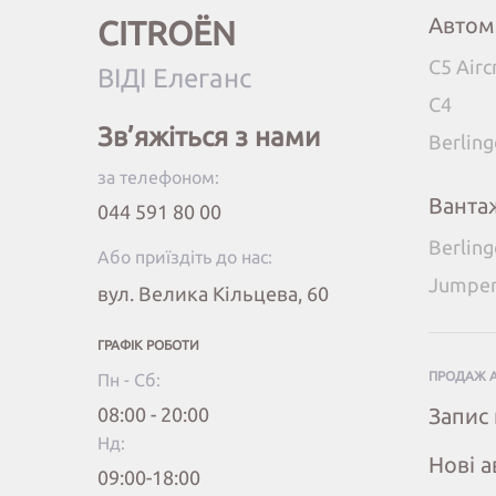
Автом
CITROËN
C5 Airc
ВІДІ Елеганс
C4
Зв’яжіться з нами
Berlin
за телефоном:
Ванта
044 591 80 00
Berlin
Або приїздіть до нас:
Jumpe
вул. Велика Кільцева, 60
ГРАФІК РОБОТИ
ПРОДАЖ 
Пн - Сб:
08:00 - 20:00
Запис 
Нд:
Нові а
09:00-18:00