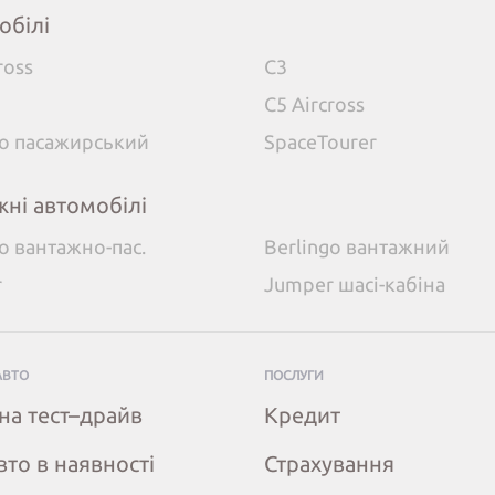
обілі
ross
C3
C5 Aircross
go пасажирський
SpaceTourer
жні автомобілі
go вантажно-пас.
Berlingo вантажний
r
Jumper шасі-кабіна
АВТО
ПОСЛУГИ
на тест–драйв
Кредит
вто в наявності
Страхування