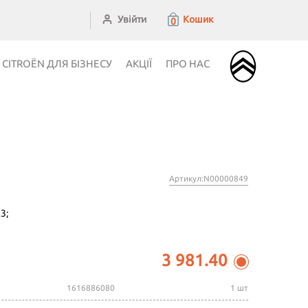
Увійти
Кошик
0
CITROЁN ДЛЯ БІЗНЕСУ
АКЦІЇ
ПРО НАС
Артикул:N00000849
3;
3 981.40
1616886080
1 шт