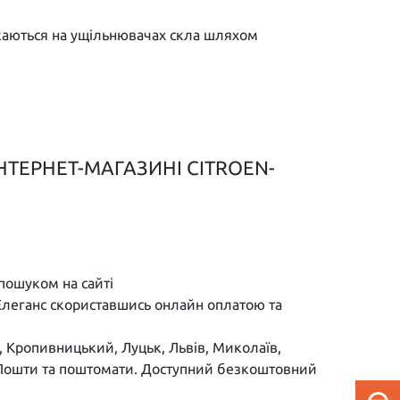
икаються на ущільнювачах скла шляхом
ІНТЕРНЕТ-МАГАЗИНІ CITROEN-
пошуком на сайті
 Елеганс скориставшись онлайн оплатою та
к, Кропивницький, Луцьк, Львів, Миколаїв,
ої Пошти та поштомати. Доступний безкоштовний