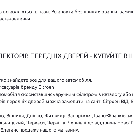
о вставляються в пази. Установка без приклеювання. зам
 встановлення.
ЕКТОРІВ ПЕРЕДНІХ ДВЕРЕЙ - КУПУЙТЕ В 
егко знайдете все для вашого автомобіля.
ксесуарів бренду Citroen
втомобіля скориставшись зручним фільтром в каталогу або 
рів передніх дверей можна замовити на сайті Сітроен ВІДІ
иїв, Вінниця, Дніпро, Житомир, Запоріжжя, Івано-Франківсь
ельницький, Черкаси, Чернігів, Чернівці до відділень Нов
І Елеганс продажу нашого магазину.