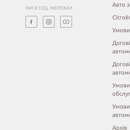
Авто 
МИ В СОЦ. МЕРЕЖАХ
Citroё
Умови
Догов
автом
Догов
автом
Умови
обслу
Умови
автом
Архів