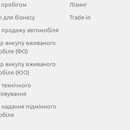
з пробігом
Лізинг
n для бізнесу
Trade-in
 продажу автомобіля
ір викупу вживаного
обіля (ФО)
ір викупу вживаного
обіля (ЮО)
 технічного
говування
 надання підмінного
обіля