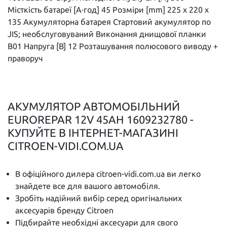
Місткість батареї [А·год] 45 Розміри [mm] 225 x 220 x
135 Акумуляторна батарея Стартовий акумулятор по
JIS; необслуговуваний Виконання днищової планки
B01 Напруга [В] 12 Розташування полюсового виводу +
праворуч
АКУМУЛЯТОР АВТОМОБІЛЬНИЙ
EUROREPAR 12V 45AH 1609232780 -
КУПУЙТЕ В ІНТЕРНЕТ-МАГАЗИНІ
CITROEN-VIDI.COM.UA
В офіційного дилера citroen-vidi.com.ua ви легко
знайдете все для вашого автомобіля.
Зробіть надійний вибір серед оригінальних
аксесуарів бренду Citroen
Підбирайте необхідні аксесуари для свого