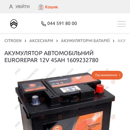
УВІЙТИ
Кошик
0
044 591 80 00
CITROEN
АКСЕСУАРИ
АКУМУЛЯТОРНІ БАТАРЕЇ
АКУМУ
❯
❯
❯
АКУМУЛЯТОР АВТОМОБІЛЬНИЙ
EUROREPAR 12V 45AH 1609232780
Під замовлення