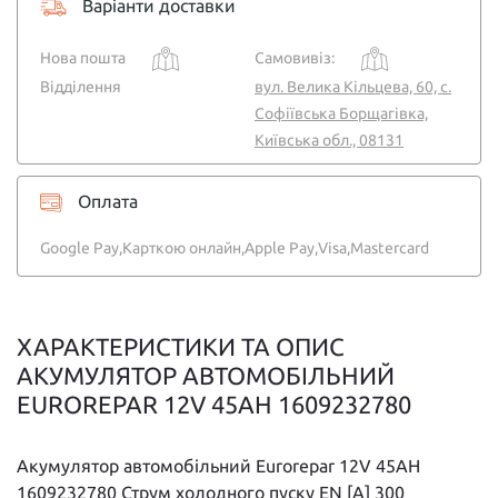
Варіанти доставки
Нова пошта
Самовивіз:
Відділення
вул. Велика Кільцева, 60, с.
Софіївська Борщагівка,
Київська обл., 08131
Оплата
Google Pay,
Карткою онлайн,
Apple Pay,
Visa,
Mastercard
ХАРАКТЕРИСТИКИ ТА ОПИС
АКУМУЛЯТОР АВТОМОБІЛЬНИЙ
EUROREPAR 12V 45AH 1609232780
Акумулятор автомобільний Eurorepar 12V 45AH
1609232780 Струм холодного пуску EN [A] 300