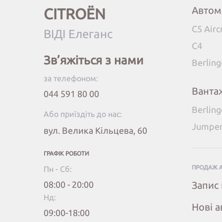
Автом
CITROËN
C5 Airc
ВІДІ Елеганс
C4
Зв’яжіться з нами
Berlin
за телефоном:
Ванта
044 591 80 00
Berlin
Або приїздіть до нас:
Jumpe
вул. Велика Кільцева, 60
ГРАФІК РОБОТИ
ПРОДАЖ 
Пн - Сб:
08:00 - 20:00
Запис 
Нд:
Нові а
09:00-18:00