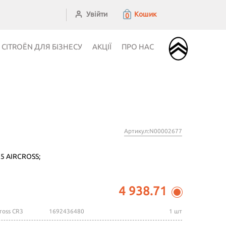
Увійти
Кошик
0
CITROЁN ДЛЯ БІЗНЕСУ
АКЦІЇ
ПРО НАС
Артикул:N00002677
5 AIRCROSS;
4 938.71
ross CR3
1692436480
1 шт