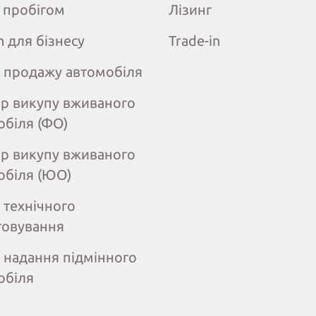
з пробігом
Лізинг
n для бізнесу
Trade-in
 продажу автомобіля
ір викупу вживаного
обіля (ФО)
ір викупу вживаного
обіля (ЮО)
 технічного
говування
 надання підмінного
обіля