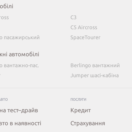
обілі
ross
C3
C5 Aircross
go пасажирський
SpaceTourer
жні автомобілі
go вантажно-пас.
Berlingo вантажний
r
Jumper шасі-кабіна
АВТО
ПОСЛУГИ
на тест–драйв
Кредит
вто в наявності
Страхування