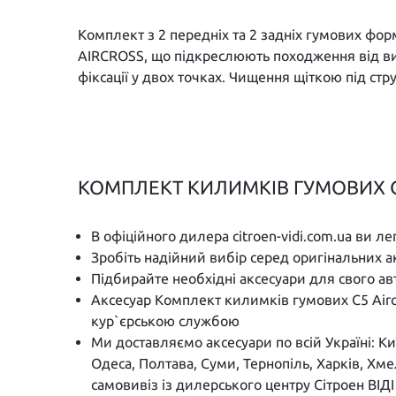
Комплект з 2 передніх та 2 задніх гумових фо
AIRCROSS, що підкреслюють походження від вир
фіксації у двох точках. Чищення щіткою під ст
КОМПЛЕКТ КИЛИМКІВ ГУМОВИХ C5 
В офіційного дилера citroen-vidi.com.ua ви л
Зробіть надійний вибір серед оригінальних а
Підбирайте необхідні аксесуари для свого а
Аксесуар Комплект килимків гумових C5 Airc
кур`єрською службою
Ми доставляємо аксесуари по всій Україні: К
Одеса, Полтава, Суми, Тернопіль, Харків, Хм
самовивіз із дилерського центру Сітроен ВІД