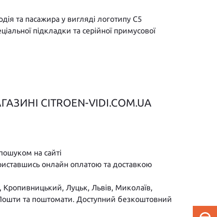
дія та пасажира у вигляді логотипу C5
іальної підкладки та серійної примусової
ГАЗИНІ CITROEN-VIDI.COM.UA
пошуком на сайті
ориставшись онлайн оплатою та доставкою
к, Кропивницький, Луцьк, Львів, Миколаїв,
ої Пошти та поштомати. Доступний безкоштовний