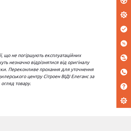
ї, що не погіршують експлуатаційних
ть незначно відрізнятися від оригіналу
йомки. Переконливе прохання для уточнення
 дилерського центру Сітроен ВІДІ Елеганс за
огляд товару.