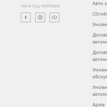
Авто 
МИ В СОЦ. МЕРЕЖАХ
Citroё
Умови
Догов
автом
Догов
автом
Умови
обслу
Умови
автом
Архів