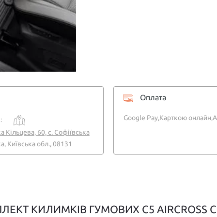
Оплата
Google Pay,
Карткою онлайн,
A
:
а Кільцева, 60, с. Софіївська
, Київська обл., 08131
ЛЕКТ КИЛИМКІВ ГУМОВИХ C5 AIRCROSS C