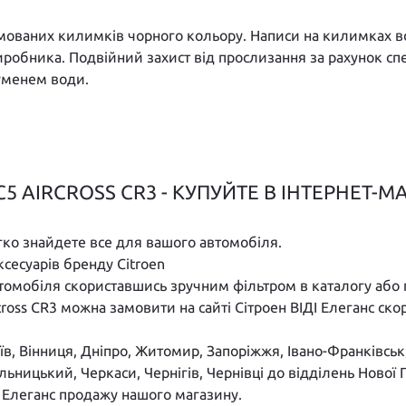
рмованих килимків чорного кольору. Написи на килимках во
обника. Подвійний захист від прослизання за рахунок спец
руменем води.
AIRCROSS CR3 - КУПУЙТЕ В ІНТЕРНЕТ-МА
егко знайдете все для вашого автомобіля.
ксесуарів бренду Citroen
втомобіля скориставшись зручним фільтром в каталогу або 
ross CR3 можна замовити на сайті Сітроен ВІДІ Елеганс ск
иїв, Вінниця, Дніпро, Житомир, Запоріжжя, Івано-Франківсь
ельницький, Черкаси, Чернігів, Чернівці до відділень Нов
І Елеганс продажу нашого магазину.