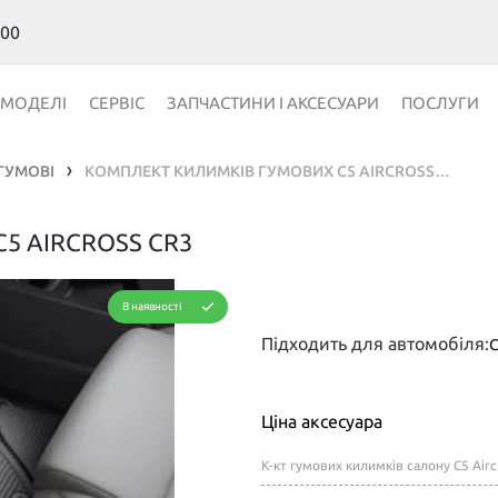
 00
МОДЕЛІ
СЕРВІС
ЗАПЧАСТИНИ І АКСЕСУАРИ
ПОСЛУГИ
ГУМОВІ
КОМПЛЕКТ КИЛИМКІВ ГУМОВИХ C5 AIRCROSS CR3
❯
5 AIRCROSS CR3
В наявності
Підходить для автомобіля:
C
Ціна аксесуара
К-кт гумових килимків салону C5 Airc