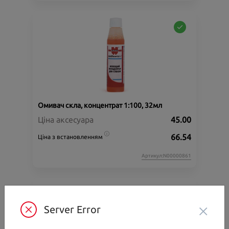
Омивач скла, концентрат 1:100, 32мл
Ціна аксесуара
45.00
66.54
Ціна з встановленням
Артикул:N00000861
×
Server Error