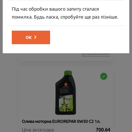
Під час обробки вашого запиту сталася
помилка. Будь ласка, спробуйте ще раз пізніше.
Багажник на дах
Ціна аксесуара
30 000.00
ОК
32 154.00
Ціна з встановленням
Артикул:N00000864
Олива моторна EUROREPAR 0W30 C2 1л.
Ціна аксесуара
700.64