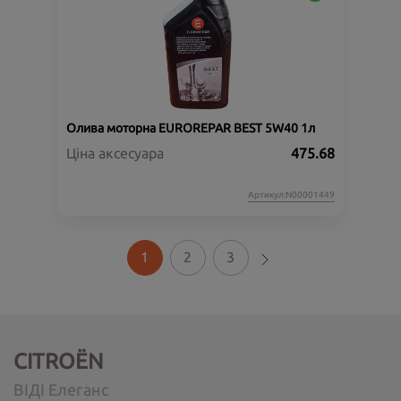
Олива моторна EUROREPAR BEST 5W40 1л
Ціна аксесуара
475.68
Артикул:N00001449
1
2
3
CITROËN
ВІДІ Елеганс