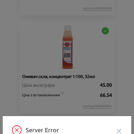
Артикул:N00000860
Омивач скла, концентрат 1:100, 32мл
Ціна аксесуара
45.00
66.54
Ціна з встановленням
Артикул:N00000861
×
Server Error