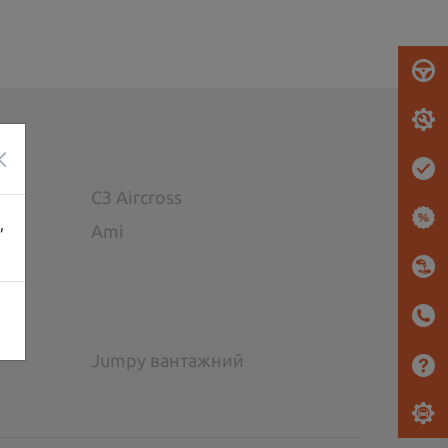
×
C3 Aircross
,
Ami
Jumpy вантажний