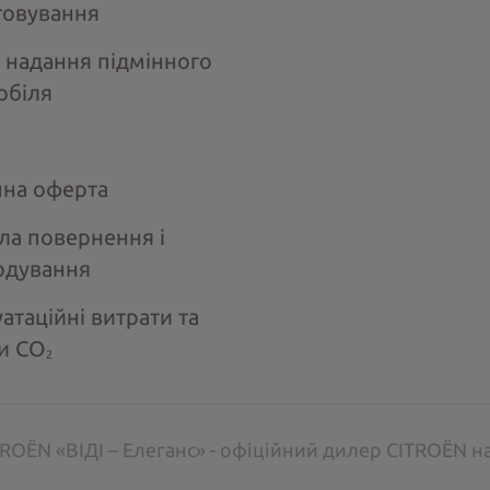
говування
 надання підмінного
обіля
чна оферта
ла повернення і
одування
атаційні витрати та
и СО
2
ROËN «ВІДІ – Елеганс» - офіційний дилер CITROËN н