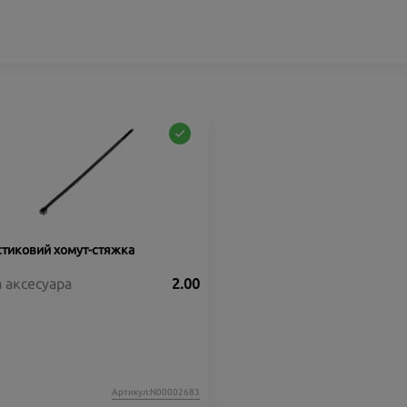
тиковий хомут-стяжка
а аксесуара
2.00
Артикул:N00002683