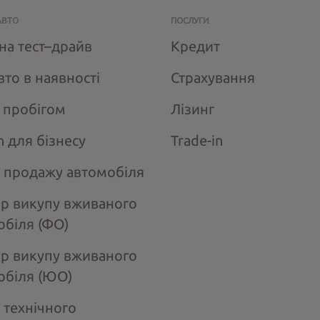
АВТО
ПОСЛУГИ
на тест–драйв
Кредит
вто в наявності
Страхування
з пробігом
Лізинг
n для бізнесу
Trade-in
 продажу автомобіля
ір викупу вживаного
обіля (ФО)
ір викупу вживаного
обіля (ЮО)
 технічного