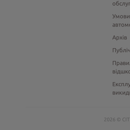
обслу
Умови
автом
Архів
Публі
Прави
відшк
Експлу
викид
2026 © CIT