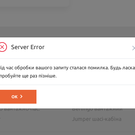
Server Error
обілі
ross
C3
ід час обробки вашого запиту сталася помилка. Будь ласка
C5 Aircross
пробуйте ще раз пізніше.
go пасажирський
SpaceTourer
жні автомобілі
ОК
go вантажно-пас.
Berlingo вантажний
r
Jumper шасі-кабіна