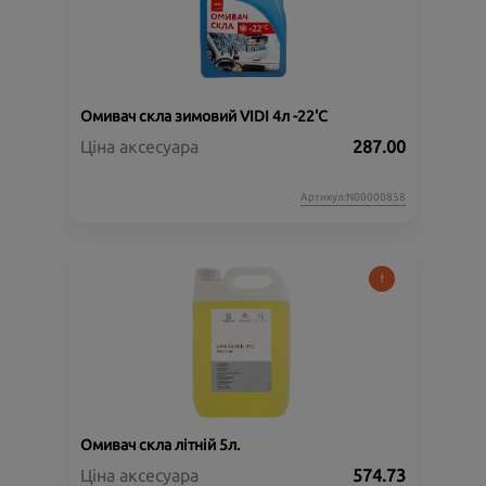
Омивач скла зимовий VIDI 4л -22'C
Ціна аксесуара
287.00
Артикул:N00000858
Омивач скла літній 5л.
Ціна аксесуара
574.73