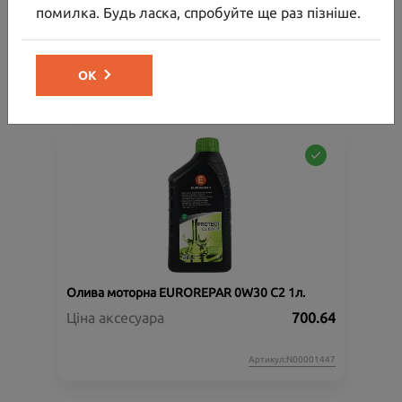
помилка. Будь ласка, спробуйте ще раз пізніше.
Ціна аксесуара
30 000.00
32 154.00
Ціна з встановленням
ОК
Артикул:N00000864
Олива моторна EUROREPAR 0W30 C2 1л.
Ціна аксесуара
700.64
Артикул:N00001447