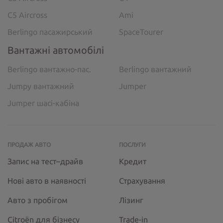
C5 Aircross
Ami
Berlingo пасажирський
SpaceTourer
Вантажні автомобілі
Berlingo вантажно-пас.
Berlingo вантажний
Jumpy вантажний
Jumper
Jumper шасі-кабіна
ПРОДАЖ АВТО
ПОСЛУГИ
Запис на тест–драйв
Кредит
Нові авто в наявності
Страхування
Авто з пробігом
Лізинг
Citroёn для бізнесу
Trade-in