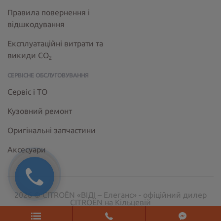
Правила повернення і
відшкодування
Експлуатаційні витрати та
викиди СО
2
СЕРВІСНЕ ОБСЛУГОВУВАННЯ
Сервіс і ТО
Кузовний ремонт
Оригінальні запчастини
Аксесуари
2026 © CITROËN «ВІДІ – Елеганс» - офіційний дилер
CITROËN на Кільцевій