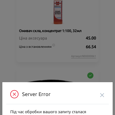
Омивач скла, концентрат 1:100, 32мл
Ціна аксесуара
45.00
66.54
Ціна з встановленням
Артикул:N00000861
×
Server Error
Під час обробки вашого запиту сталася
Багажник на дах