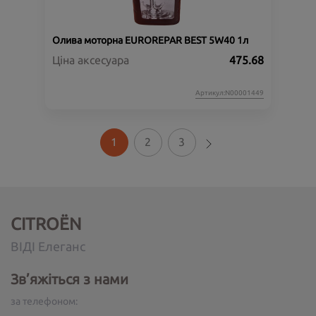
Олива моторна EUROREPAR BEST 5W40 1л
Ціна аксесуара
475.68
Артикул:N00001449
1
2
3
CITROËN
ВІДІ Елеганс
Зв’яжіться з нами
за телефоном: